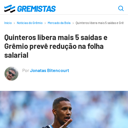
Ir
para
Gremistas
o
Início
Notícias do Grêmio
Mercado da Bola
Quinteros libera mais 5 saídas e Grêmi
conteúdo
Quinteros libera mais 5 saídas e
principal
Grêmio prevê redução na folha
salarial
Por
Jonatas Bitencourt