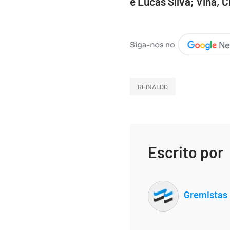
e Lucas Silva; Vina, C
REINALDO
Escrito por
Gremistas