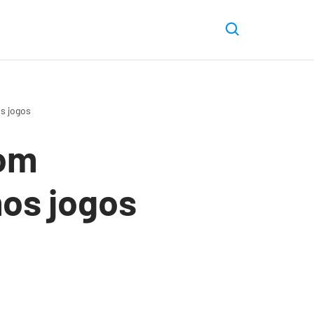
s jogos
com
mos jogos