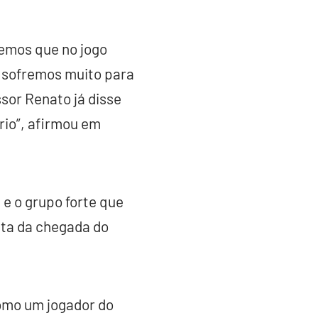
emos que no jogo
 sofremos muito para
ssor Renato já disse
rio”, afirmou em
e o grupo forte que
nta da chegada do
omo um jogador do