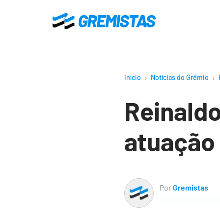
Ir
para
Gremistas
o
conteúdo
principal
Início
Notícias do Grêmio
Reinald
atuação 
Por
Gremistas