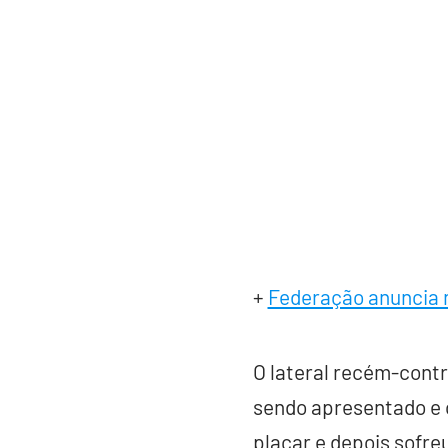
+
Federação anuncia 
O lateral recém-cont
sendo apresentado e 
placar e depois sofreu