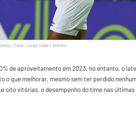
rêmio – Foto: Lucas Uebe / Grêmio
% de aproveitamento em 2023, no entanto, o late
to o que melhorar, mesmo sem ter perdido nenhum
 e oito vitórias, o desempenho do time nas última