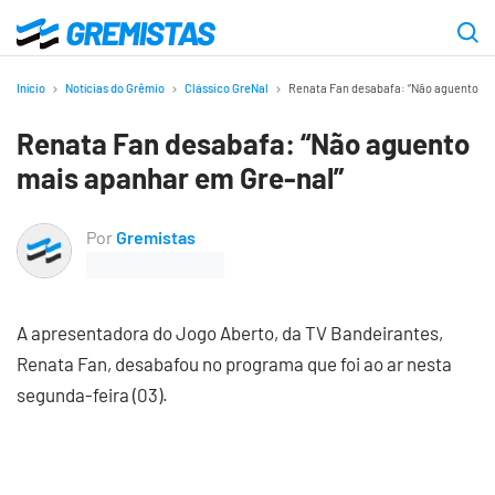
Ir
para
Gremistas
o
Início
Notícias do Grêmio
Clássico GreNal
Renata Fan desabafa: “Não aguento ma
conteúdo
Renata Fan desabafa: “Não aguento
principal
mais apanhar em Gre-nal”
Por
Gremistas
A apresentadora do Jogo Aberto, da TV Bandeirantes,
Renata Fan, desabafou no programa que foi ao ar nesta
segunda-feira (03).