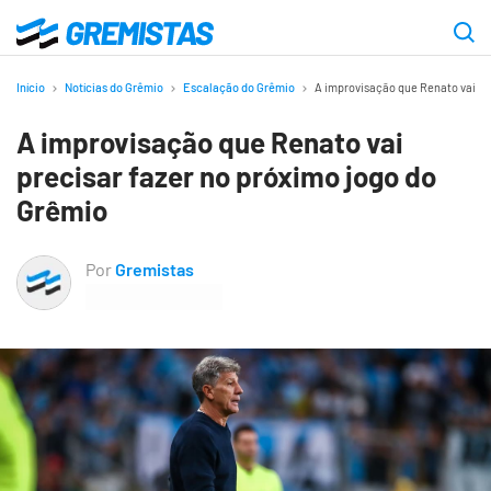
Ir
para
Gremistas
o
Início
Notícias do Grêmio
Escalação do Grêmio
A improvisação que Renato vai pr
conteúdo
A improvisação que Renato vai
principal
precisar fazer no próximo jogo do
Grêmio
Por
Gremistas