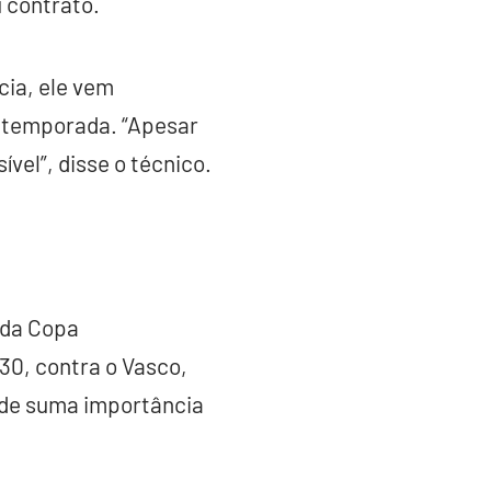
 contrato.
cia, ele vem
a temporada. “Apesar
ível”, disse o técnico.
 da Copa
30, contra o Vasco,
é de suma importância