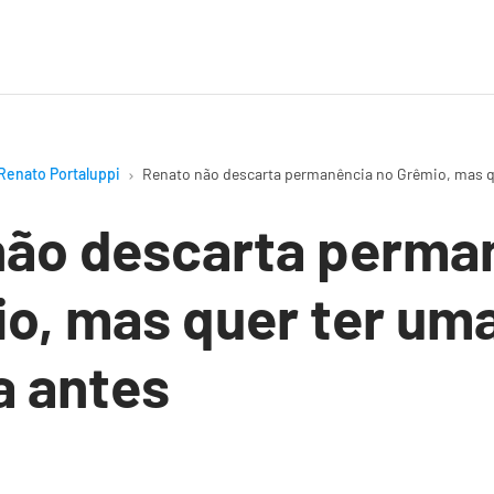
Renato Portaluppi
Renato não descarta permanência no Grêmio, mas q
não descarta perma
o, mas quer ter um
a antes