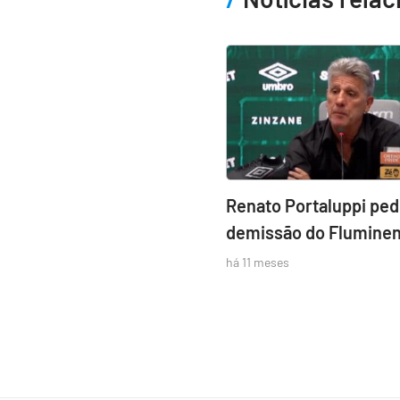
Renato Portaluppi pe
demissão do Flumine
há 11 meses