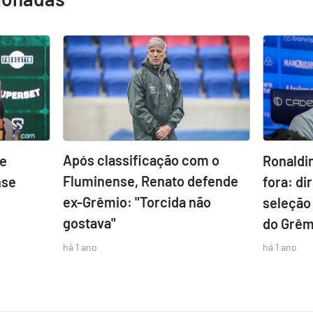
Após classificação com o
de
Ronaldi
Fluminense, Renato defende
nse
fora: di
ex-Grêmio: "Torcida não
seleção
gostava"
do Grêm
há 1 ano
há 1 ano