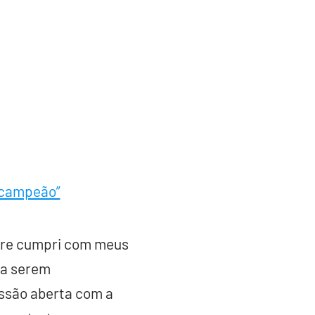
icampeão”
mpre cumpri com meus
ra serem
ssão aberta com a