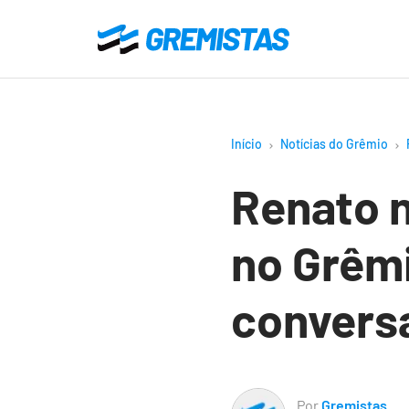
Ir
para
Gremistas
o
conteúdo
principal
Início
Notícias do Grêmio
Renato 
no Grêmi
convers
Por
Gremistas