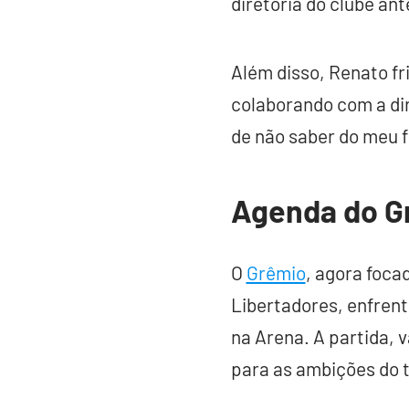
diretoria do clube an
Além disso, Renato fr
colaborando com a di
de não saber do meu fu
Agenda do G
O
Grêmio
, agora foca
Libertadores, enfrent
na Arena. A partida, 
para as ambições do t