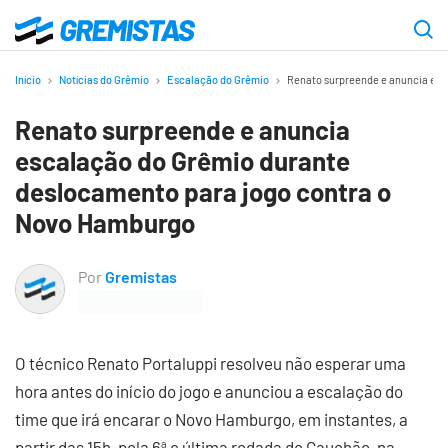
Ir
para
Gremistas
o
Início
Notícias do Grêmio
Escalação do Grêmio
Renato surpreende e anuncia esc
conteúdo
Renato surpreende e anuncia
principal
escalação do Grêmio durante
deslocamento para jogo contra o
Novo Hamburgo
Por
Gremistas
O técnico Renato Portaluppi resolveu não esperar uma
hora antes do início do jogo e anunciou a escalação do
time que irá encarar o Novo Hamburgo, em instantes, a
partir das 15h, pela 6ª e última rodada do Gauchão, na