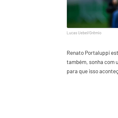
Lucas Uebel/Grêmio
Renato Portaluppi es
também, sonha com um
para que isso aconteç