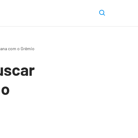
icana com o Grêmio
uscar
 o