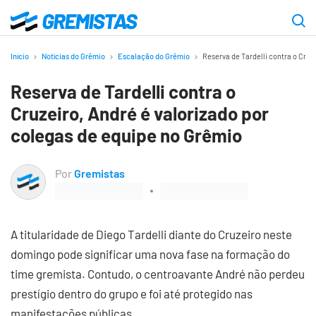
Ir
para
Gremistas
o
Início
Notícias do Grêmio
Escalação do Grêmio
Reserva de Tardelli contra o Cruz
conteúdo
Reserva de Tardelli contra o
principal
Cruzeiro, André é valorizado por
colegas de equipe no Grêmio
Por
Gremistas
A titularidade de Diego Tardelli diante do Cruzeiro neste
domingo pode significar uma nova fase na formação do
time gremista. Contudo, o centroavante André não perdeu
prestígio dentro do grupo e foi até protegido nas
manifestações públicas.