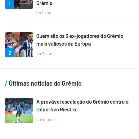
Grêmio
1
há 1 ano
Quem são os 5 ex-jogadores do Grêmio
mais valiosos da Europa
2
há 2 anos
Últimas notícias do Grêmio
A provável escalação do Grêmio contra o
Deportivo Riestra
há 4 meses