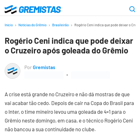
Ir
para
Gremistas
o
Início
Notícias do Grêmio
Brasileirão
Rogério Ceni indica que pode deixar o Cruz
conteúdo
Rogério Ceni indica que pode deixar
principal
o Cruzeiro após goleada do Grêmio
Por
Gremistas
A crise está grande no Cruzeiro e não dá mostras de que
vai acabar tão cedo. Depois de cair na Copa do Brasil para
o Inter, o time mineiro levou uma goleada de 4×1 para o
Grêmio neste domingo, em casa, e o técnico Rogério Ceni
não bancou a sua continuidade no clube.