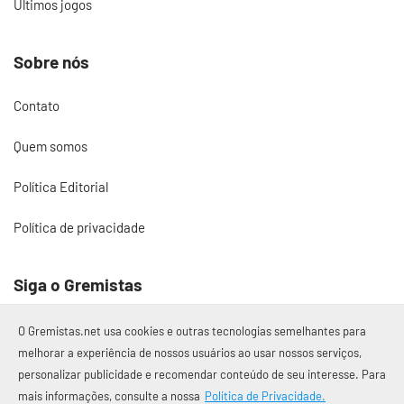
Últimos jogos
Sobre nós
Contato
Quem somos
Política Editorial
Política de privacidade
Siga o Gremistas
O Gremistas.net usa cookies e outras tecnologias semelhantes para
melhorar a experiência de nossos usuários ao usar nossos serviços,
personalizar publicidade e recomendar conteúdo de seu interesse. Para
© 2017 – 2026 Gremistas.net
mais informações, consulte a nossa
Política de Privacidade.
Gremistas.net — Porto Alegre/RS