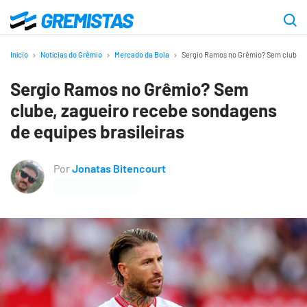
Ir
para
Gremistas
o
Início
Notícias do Grêmio
Mercado da Bola
Sergio Ramos no Grêmio? Sem clube, z
conteúdo
Sergio Ramos no Grêmio? Sem
principal
clube, zagueiro recebe sondagens
de equipes brasileiras
Por
Jonatas Bitencourt