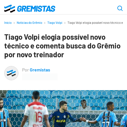
Ir
para
Gremistas
o
Início
Notícias do Grêmio
Tiago Volpi
Tiago Volpi elogia possível novo técnico e 
conteúdo
Tiago Volpi elogia possível novo
principal
técnico e comenta busca do Grêmio
por novo treinador
Por
Gremistas