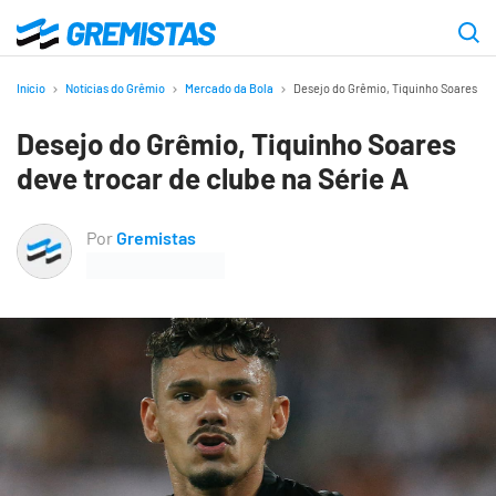
Ir
para
Gremistas
o
Início
Notícias do Grêmio
Mercado da Bola
Desejo do Grêmio, Tiquinho Soares dev
conteúdo
Desejo do Grêmio, Tiquinho Soares
principal
deve trocar de clube na Série A
Por
Gremistas