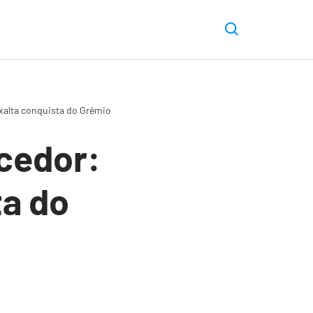
xalta conquista do Grêmio
ncedor:
ta do