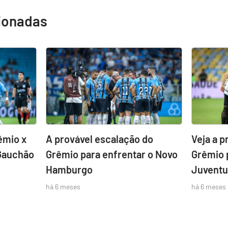
cionadas
êmio x
A provável escalação do
Veja a p
Gauchão
Grêmio para enfrentar o Novo
Grêmio 
Hamburgo
Juvent
há 6 meses
há 6 meses