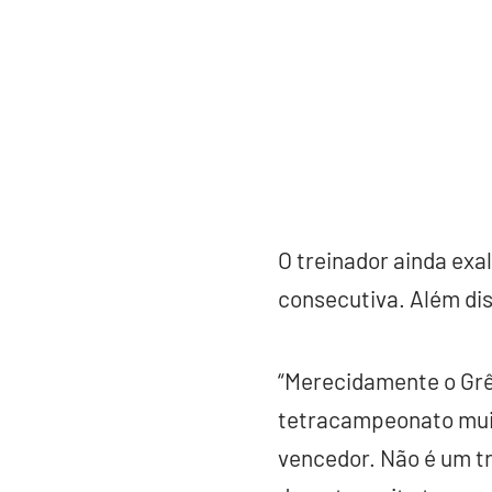
O treinador ainda exal
consecutiva. Além dis
“Merecidamente o Grê
tetracampeonato muito
vencedor. Não é um t