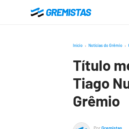
Ir
para
Gremistas
o
conteúdo
principal
Início
Notícias do Grêmio
Título m
Tiago Nu
Grêmio
Por
Gremistas