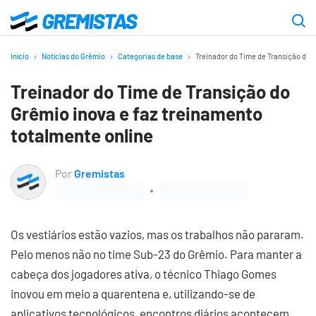
Ir
para
Gremistas
o
Início
Notícias do Grêmio
Categorias de base
Treinador do Time de Transição do 
conteúdo
Treinador do Time de Transição do
principal
Grêmio inova e faz treinamento
totalmente online
Por
Gremistas
Os vestiários estão vazios, mas os trabalhos não pararam.
Pelo menos não no time Sub-23 do Grêmio. Para manter a
cabeça dos jogadores ativa, o técnico Thiago Gomes
inovou em meio a quarentena e, utilizando-se de
aplicativos tecnológicos, encontros diários acontecem