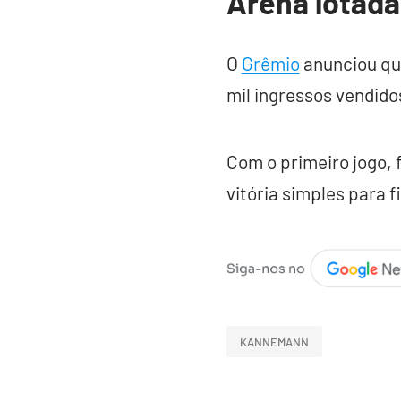
Arena lotada
O
Grêmio
anunciou que
mil ingressos vendido
Com o primeiro jogo, 
vitória simples para 
KANNEMANN