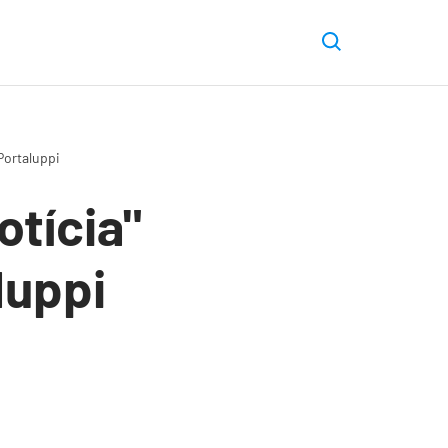
Portaluppi
otícia"
luppi