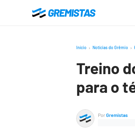
Ir
para
Gremistas
o
conteúdo
principal
Início
Notícias do Grêmio
Treino d
para o t
Por
Gremistas