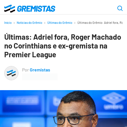
Ir
para
Gremistas
o
Início
Notícias do Grêmio
Últimas do Grêmio
Últimas do Grêmio: Adriel fora, Rog
conteúdo
Últimas: Adriel fora, Roger Machado
principal
no Corinthians e ex-gremista na
Premier League
Por
Gremistas