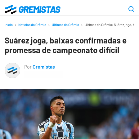
Ir
para
Gremistas
o
Início
Notícias do Grêmio
Últimas do Grêmio
Últimas do Grêmio: Suárez joga, bai
conteúdo
Suárez joga, baixas confirmadas e
principal
promessa de campeonato difícil
Por
Gremistas