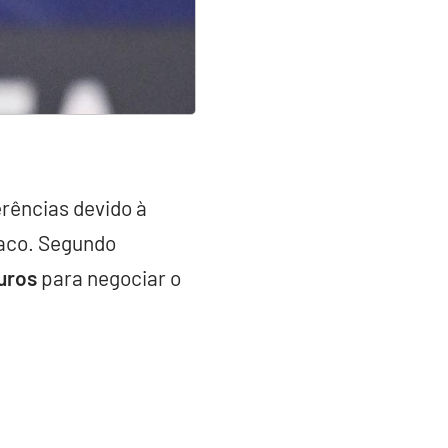
erências devido à
naco. Segundo
euros
para negociar o