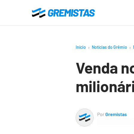
Ir
para
Gremistas
o
conteúdo
principal
Início
Notícias do Grêmio
Venda no
milionár
Por
Gremistas