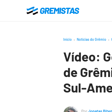
Ir
para
Gremistas
o
conteúdo
principal
Início
Notícias do Grêmio
Vídeo: 
de Grêmi
Sul-Ame
Por
Jonatas Bite