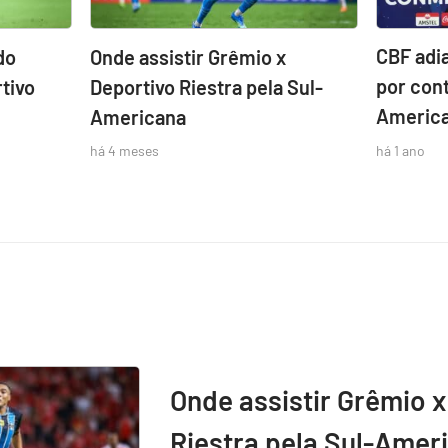
CBF adi
do
Onde assistir Grêmio x
por cont
tivo
Deportivo Riestra pela Sul-
Americ
Americana
há 1 ano
há 4 meses
Onde assistir Grêmio x
Riestra pela Sul-Amer