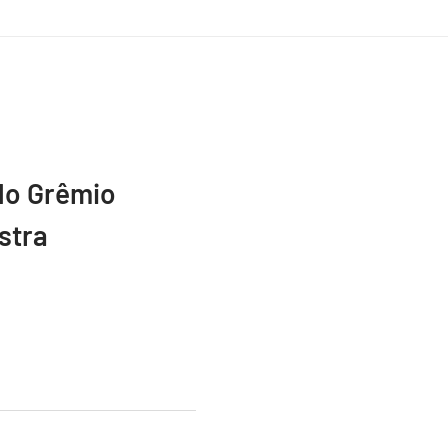
do Grêmio
stra