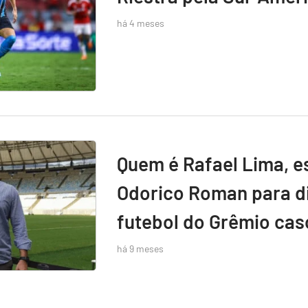
há 4 meses
Quem é Rafael Lima, e
Odorico Roman para di
futebol do Grêmio caso
há 9 meses