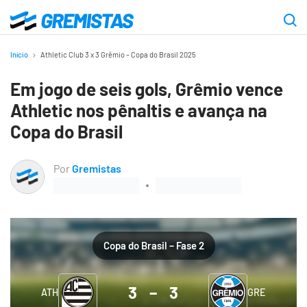
Ir
para
Gremistas
o
Início
Athletic Club 3 x 3 Grêmio – Copa do Brasil 2025
conteúdo
Em jogo de seis gols, Grêmio vence
principal
Athletic nos pênaltis e avança na
Copa do Brasil
Por
Gremistas
Copa do Brasil – Fase 2
3
–
3
ATH
GRE