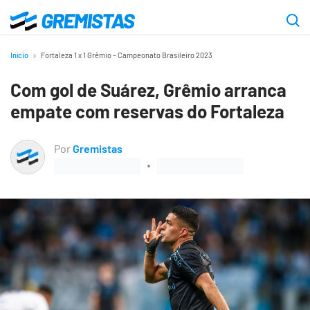
Ir
para
Gremistas
o
Início
Fortaleza 1 x 1 Grêmio – Campeonato Brasileiro 2023
conteúdo
Com gol de Suárez, Grêmio arranca
principal
empate com reservas do Fortaleza
Por
Gremistas