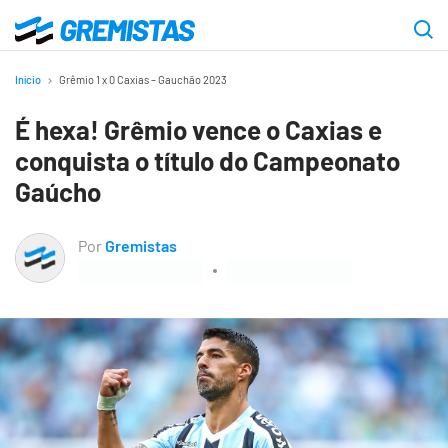
Ir
para
Gremistas
o
Início
Grêmio 1 x 0 Caxias – Gauchão 2023
conteúdo
É hexa! Grêmio vence o Caxias e
principal
conquista o título do Campeonato
Gaúcho
Por
Gremistas