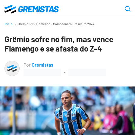
Ir
para
Gremistas
o
Início
Grêmio 3 x 2 Flamengo – Campeonato Brasileiro 2024
conteúdo
Grêmio sofre no fim, mas vence
principal
Flamengo e se afasta do Z-4
Por
Gremistas