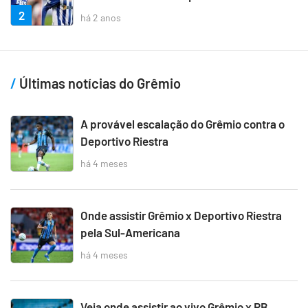
2
há 2 anos
Últimas notícias do Grêmio
A provável escalação do Grêmio contra o
Deportivo Riestra
há 4 meses
Onde assistir Grêmio x Deportivo Riestra
pela Sul-Americana
há 4 meses
Veja onde assistir ao vivo Grêmio x RB