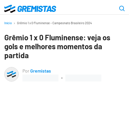
Ir
para
Gremistas
o
Início
Grêmio 1 x 0 Fluminense – Campeonato Brasileiro 2024
conteúdo
Grêmio 1 x 0 Fluminense: veja os
principal
gols e melhores momentos da
partida
Por
Gremistas