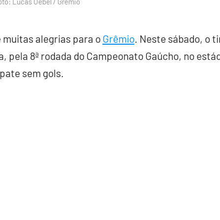
oto: Lucas Uebel / Grêmio
 muitas alegrias para o
Grêmio
. Neste sábado, o 
sa, pela 8ª rodada do Campeonato Gaúcho, no estád
mpate sem gols.