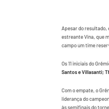
Apesar do resultado, 
estreante Vina, que 
campo um time reserv
Os 11 iniciais do Grêm
Santos e Villasanti; T
Com o empate, o Grê
liderança do campeona
às semifinais do torne