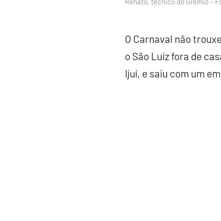
Renato, técnico do Grêmio – F
O Carnaval não trouxe
o São Luiz fora de ca
Ijuí, e saiu com um e