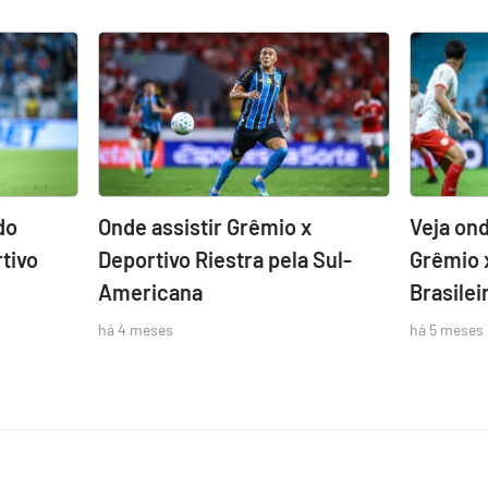
do
Onde assistir Grêmio x
Veja ond
tivo
Deportivo Riestra pela Sul-
Grêmio 
Americana
Brasilei
há 4 meses
há 5 meses