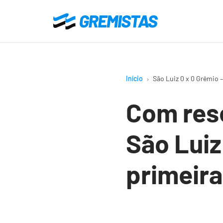
Ir
para
Gremistas
o
conteúdo
principal
Início
São Luiz 0 x 0 Grêmio
Com res
São Luiz
primeira