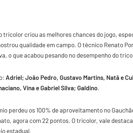
o tricolor criou as melhores chances do jogo, esp
mostrou qualidade em campo. O técnico Renato Po
a, o que acabou pesando no desempenho do tricol
io:
Adriel; João Pedro, Gustavo Martins, Natã e C
haciano, Vina e Gabriel Silva; Galdino
.
mio perdeu os 100% de aproveitamento no Gauchã
to, agora com 22 pontos. O tricolor, vale destacar
io estadual.