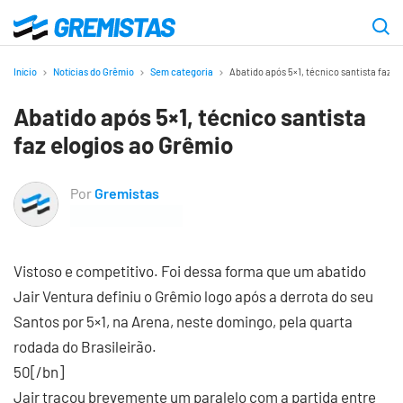
Ir
para
Gremistas
o
Início
Notícias do Grêmio
Sem categoria
Abatido após 5×1, técnico santista faz e
conteúdo
Abatido após 5×1, técnico santista
principal
faz elogios ao Grêmio
Por
Gremistas
Vistoso e competitivo. Foi dessa forma que um abatido
Jair Ventura definiu o Grêmio logo após a derrota do seu
Santos por 5×1, na Arena, neste domingo, pela quarta
rodada do Brasileirão.
50[/bn]
Jair traçou brevemente um paralelo com a partida entre