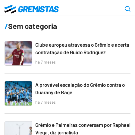
Ir
para
Gremistas
o
Sem categoria
conteúdo
principal
Clube europeu atravessa o Grêmio e acerta
contratação de Guido Rodríguez
há 7 meses
A provável escalação do Grêmio contra o
Guarany de Bagé
há 7 meses
Grêmio e Palmeiras conversam por Raphael
Viega, diz jornalista