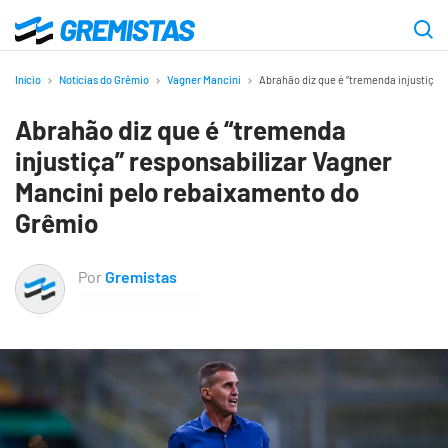
Ir
para
Gremistas
o
Início
Notícias do Grêmio
Vagner Mancini
Abrahão diz que é “tremenda injustiça”
conteúdo
Abrahão diz que é “tremenda
principal
injustiça” responsabilizar Vagner
Mancini pelo rebaixamento do
Grêmio
Por
Gremistas