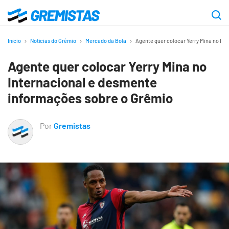
Ir
para
Gremistas
o
Início
Notícias do Grêmio
Mercado da Bola
Agente quer colocar Yerry Mina no In
conteúdo
Agente quer colocar Yerry Mina no
principal
Internacional e desmente
informações sobre o Grêmio
Por
Gremistas