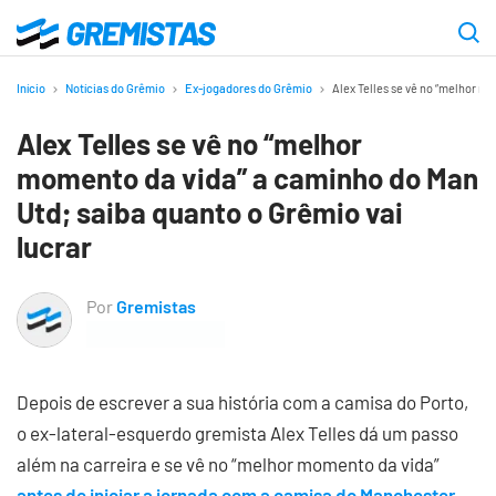
Ir
para
Gremistas
o
Início
Notícias do Grêmio
Ex-jogadores do Grêmio
Alex Telles se vê no “melhor m
conteúdo
Alex Telles se vê no “melhor
principal
momento da vida” a caminho do Man
Utd; saiba quanto o Grêmio vai
lucrar
Por
Gremistas
Depois de escrever a sua história com a camisa do Porto,
o ex-lateral-esquerdo gremista Alex Telles dá um passo
além na carreira e se vê no “melhor momento da vida”
antes de iniciar a jornada com a camisa do Manchester