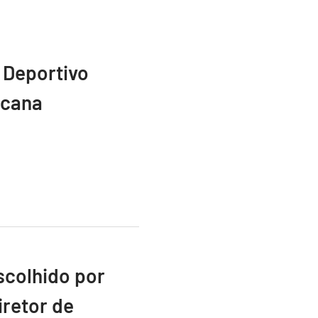
 Deportivo
icana
scolhido por
retor de