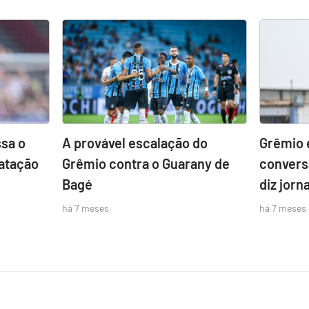
sa o
A provável escalação do
Grêmio 
atação
Grêmio contra o Guarany de
convers
Bagé
diz jorna
há 7 meses
há 7 meses