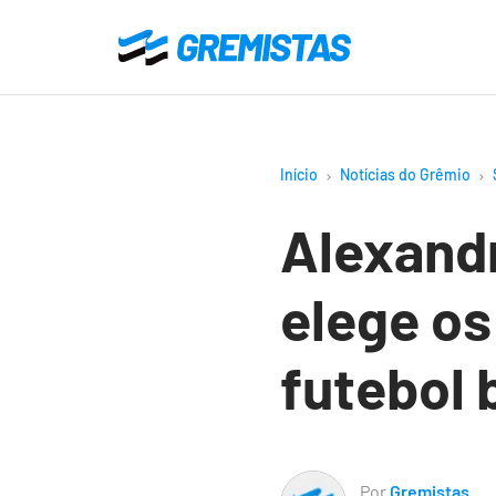
Ir
para
Gremistas
o
conteúdo
principal
Início
Notícias do Grêmio
Alexandr
elege os
futebol 
Por
Gremistas