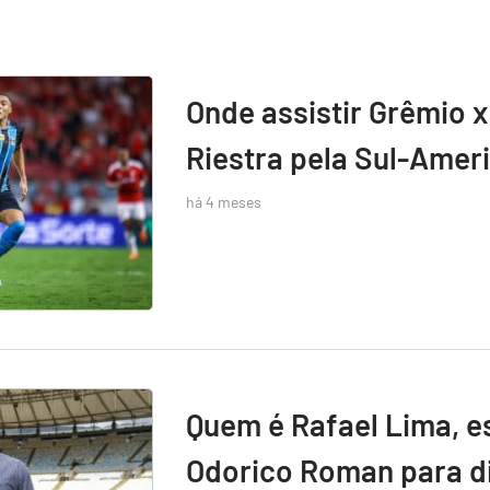
Onde assistir Grêmio x
Riestra pela Sul-Amer
há 4 meses
Quem é Rafael Lima, e
Odorico Roman para di