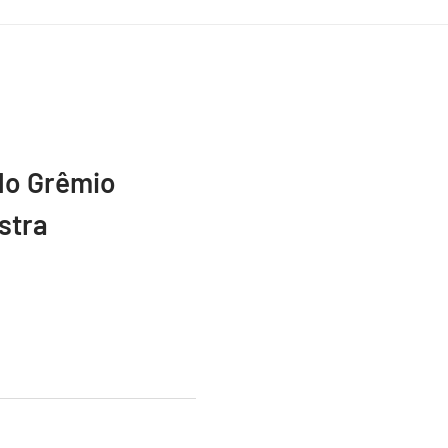
do Grêmio
stra