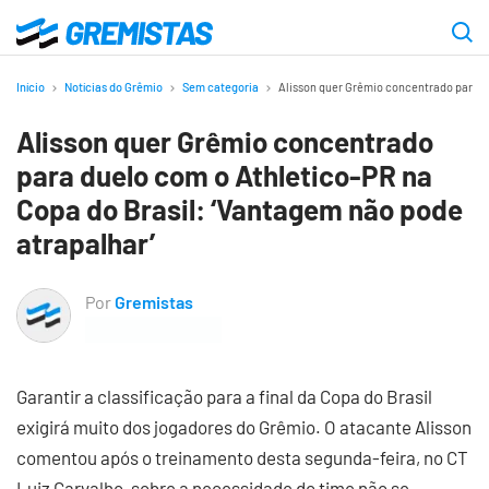
Ir
para
Gremistas
o
Início
Notícias do Grêmio
Sem categoria
Alisson quer Grêmio concentrado para d
conteúdo
Alisson quer Grêmio concentrado
principal
para duelo com o Athletico-PR na
Copa do Brasil: ‘Vantagem não pode
atrapalhar’
Por
Gremistas
Garantir a classificação para a final da Copa do Brasil
exigirá muito dos jogadores do Grêmio. O atacante Alisson
comentou após o treinamento desta segunda-feira, no CT
Luiz Carvalho, sobre a necessidade do time não se