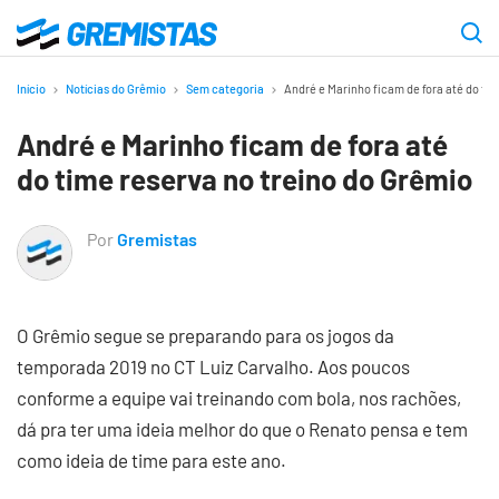
Ir
para
Gremistas
o
Início
Notícias do Grêmio
Sem categoria
André e Marinho ficam de fora até do ti
conteúdo
André e Marinho ficam de fora até
principal
do time reserva no treino do Grêmio
Por
Gremistas
O Grêmio segue se preparando para os jogos da
temporada 2019 no CT Luiz Carvalho. Aos poucos
conforme a equipe vai treinando com bola, nos rachões,
dá pra ter uma ideia melhor do que o Renato pensa e tem
como ideia de time para este ano.