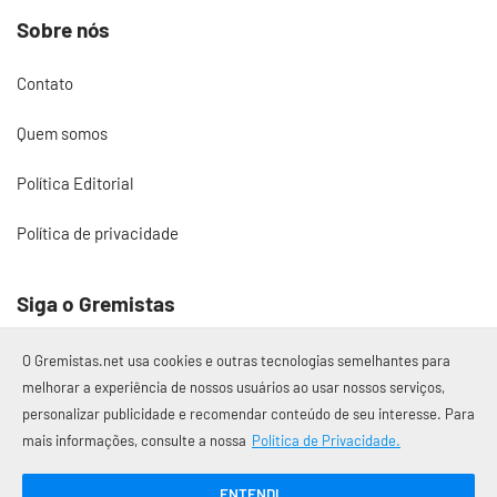
Sobre nós
Contato
Quem somos
Política Editorial
Política de privacidade
Siga o Gremistas
O Gremistas.net usa cookies e outras tecnologias semelhantes para
melhorar a experiência de nossos usuários ao usar nossos serviços,
personalizar publicidade e recomendar conteúdo de seu interesse. Para
© 2017 – 2026 Gremistas.net
mais informações, consulte a nossa
Política de Privacidade.
Gremistas.net — Porto Alegre/RS
CNPJ: 58.223.500/0001-72
ENTENDI