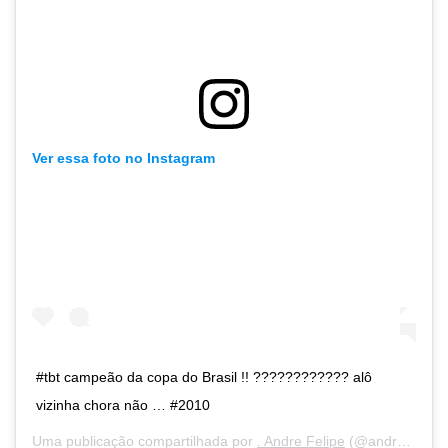
Ver essa foto no Instagram
#tbt campeão da copa do Brasil !! ???????????? alô
vizinha chora não … #2010
Uma publicação compartilhada por
. Andre Felipe
(@andreefelipe9) em