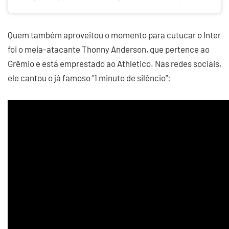
Quem também aproveitou o momento para cutucar o Inter
foi o meia-atacante Thonny Anderson, que pertence ao
Grêmio e está emprestado ao Athletico. Nas redes sociais,
ele cantou o já famoso "1 minuto de silêncio":