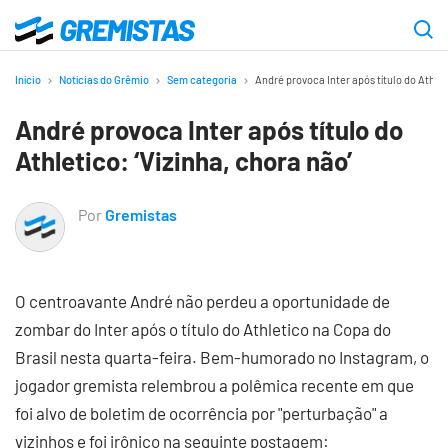
Ir
para
Gremistas
o
Início
Notícias do Grêmio
Sem categoria
André provoca Inter após título do Athlet
conteúdo
André provoca Inter após título do
principal
Athletico: ‘Vizinha, chora não’
Por
Gremistas
O centroavante André não perdeu a oportunidade de
zombar do Inter após o título do Athletico na Copa do
Brasil nesta quarta-feira. Bem-humorado no Instagram, o
jogador gremista relembrou a polêmica recente em que
foi alvo de boletim de ocorrência por "perturbação" a
vizinhos e foi irônico na seguinte postagem: