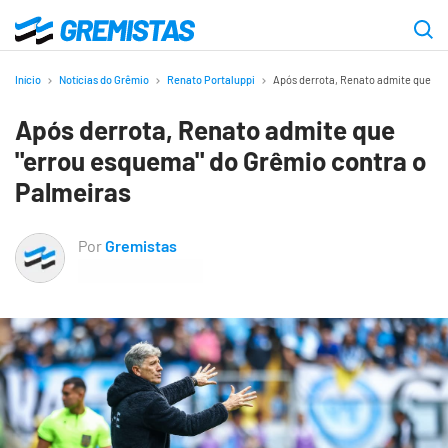
Ir
para
Gremistas
o
Início
Notícias do Grêmio
Renato Portaluppi
Após derrota, Renato admite que “e
conteúdo
Após derrota, Renato admite que
principal
"errou esquema" do Grêmio contra o
Palmeiras
Por
Gremistas