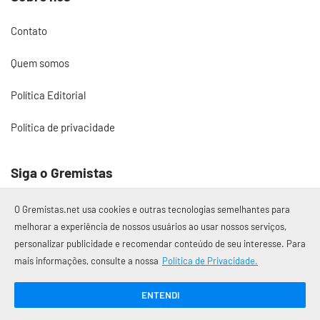
Contato
Quem somos
Política Editorial
Política de privacidade
Siga o Gremistas
O Gremistas.net usa cookies e outras tecnologias semelhantes para
melhorar a experiência de nossos usuários ao usar nossos serviços,
personalizar publicidade e recomendar conteúdo de seu interesse. Para
© 2017 – 2026 Gremistas.net
mais informações, consulte a nossa
Política de Privacidade.
Gremistas.net — Porto Alegre/RS
CNPJ: 58.223.500/0001-72
ENTENDI