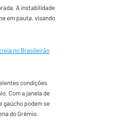
rada. A instabilidade
me em pauta, visando
eia no Brasileirão
elentes condições
io. Com a janela de
ube gaúcho podem se
ena do Grêmio.