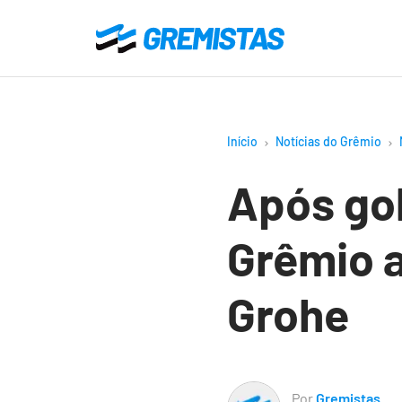
Ir
para
Gremistas
o
conteúdo
principal
Início
Notícias do Grêmio
Após go
Grêmio a
Grohe
Por
Gremistas