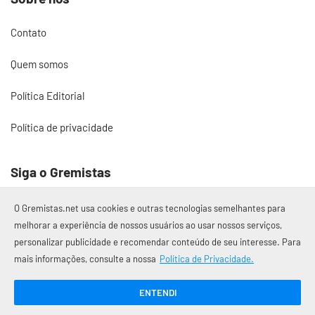
Contato
Quem somos
Política Editorial
Política de privacidade
Siga o Gremistas
O Gremistas.net usa cookies e outras tecnologias semelhantes para
melhorar a experiência de nossos usuários ao usar nossos serviços,
personalizar publicidade e recomendar conteúdo de seu interesse. Para
© 2017 – 2026 Gremistas.net
mais informações, consulte a nossa
Política de Privacidade.
Gremistas.net — Porto Alegre/RS
CNPJ: 58.223.500/0001-72
ENTENDI