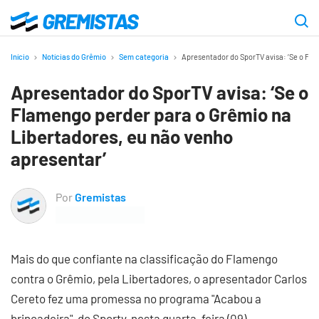
Ir
para
Gremistas
o
Início
Notícias do Grêmio
Sem categoria
Apresentador do SporTV avisa: ‘Se o Fla
conteúdo
Apresentador do SporTV avisa: ‘Se o
principal
Flamengo perder para o Grêmio na
Libertadores, eu não venho
apresentar’
Por
Gremistas
Mais do que confiante na classificação do Flamengo
contra o Grêmio, pela Libertadores, o apresentador Carlos
Cereto fez uma promessa no programa "Acabou a
brincadeira", do Sportv, nesta quarta-feira (09).