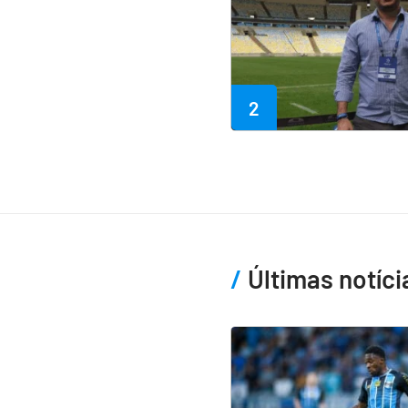
2
Últimas notíci