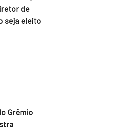
retor de
 seja eleito
do Grêmio
stra