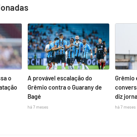
cionadas
sa o
A provável escalação do
Grêmio 
atação
Grêmio contra o Guarany de
convers
Bagé
diz jorna
há 7 meses
há 7 meses