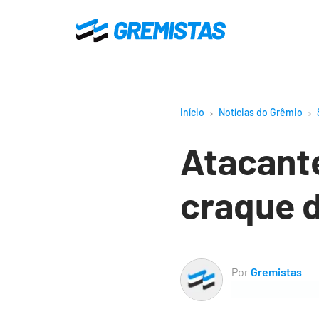
Ir
para
Gremistas
o
conteúdo
principal
Início
Notícias do Grêmio
Atacante
craque 
Por
Gremistas