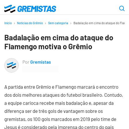
Ir
para
Gremistas
o
Início
Notícias do Grêmio
Sem categoria
Badalação em cima do ataque do Flame
conteúdo
Badalação em cima do ataque do
principal
Flamengo motiva o Grêmio
Por
Gremistas
A partida entre Grêmio e Flamengo marcará o encontro
dos dois melhores ataques do futebol brasileiro. Contudo,
a equipe carioca recebe mais badalação e, apesar da
diferença ser de três gols de vantagem sobre os
gremistas, os 100 gols marcados em 2019 pelo time de
Jesus é considerado pela imprensa do centro do país