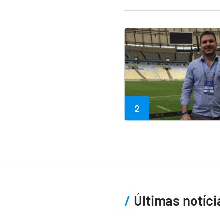
2
Últimas notíci