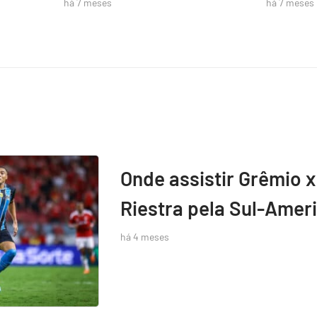
há 7 meses
há 7 meses
Onde assistir Grêmio x
Riestra pela Sul-Amer
há 4 meses