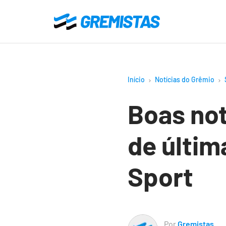
Ir
para
Gremistas
o
conteúdo
principal
Início
Notícias do Grêmio
Boas not
de últim
Sport
Por
Gremistas