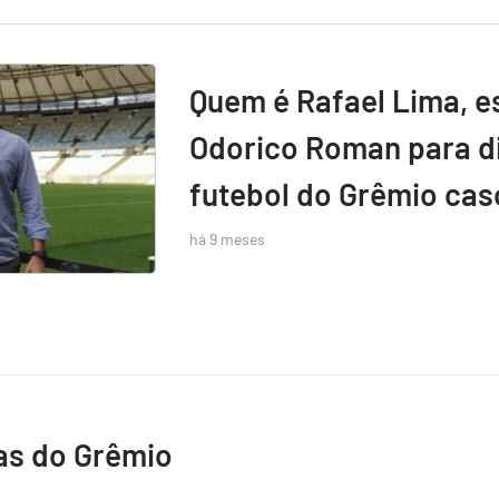
Quem é Rafael Lima, e
Odorico Roman para di
futebol do Grêmio caso
há 9 meses
as do Grêmio