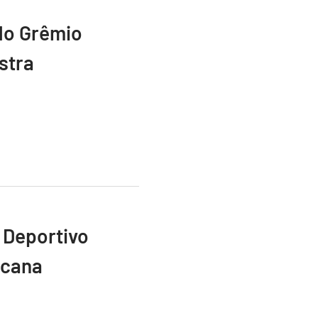
do Grêmio
stra
 Deportivo
icana