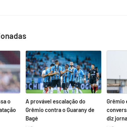
cionadas
sa o
A provável escalação do
Grêmio 
atação
Grêmio contra o Guarany de
convers
Bagé
diz jorna