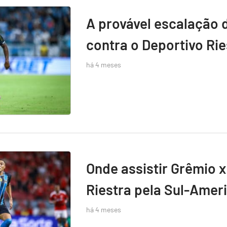
A provável escalação 
contra o Deportivo Rie
há 4 meses
Onde assistir Grêmio x
Riestra pela Sul-Amer
há 4 meses