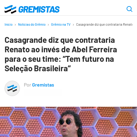
Ir
para
Gremistas
o
Início
Notícias do Grêmio
Grêmio na TV
Casagrande diz que contrataria Renato ao 
conteúdo
Casagrande diz que contrataria
principal
Renato ao invés de Abel Ferreira
para o seu time: “Tem futuro na
Seleção Brasileira”
Por
Gremistas