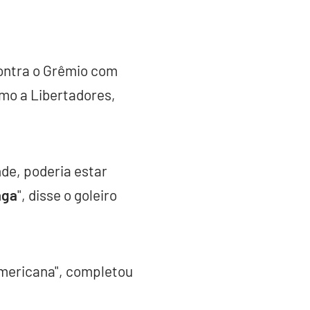
contra o Grêmio com
omo a Libertadores,
nde, poderia estar
aga
", disse o goleiro
Americana", completou