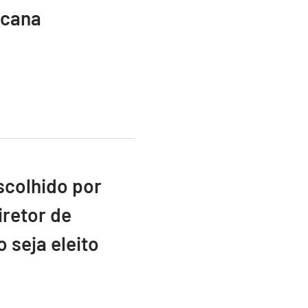
icana
scolhido por
retor de
 seja eleito