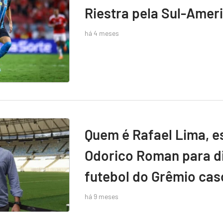
Riestra pela Sul-Amer
há 4 meses
Quem é Rafael Lima, e
Odorico Roman para di
futebol do Grêmio caso
há 9 meses