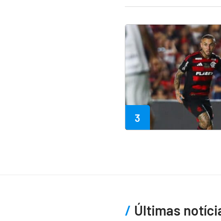
3
Últimas notíci