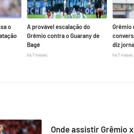
sa o
A provável escalação do
Grêmio 
atação
Grêmio contra o Guarany de
convers
Bagé
diz jorna
há 7 meses
há 7 meses
Onde assistir Grêmio x