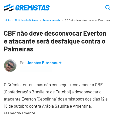
Ir
para
Gremistas
o
Início
Notícias do Grêmio
Sem categoria
CBF não deve desconvocar Everton e ata
conteúdo
CBF não deve desconvocar Everton
principal
e atacante será desfalque contra o
Palmeiras
Por
Jonatas Bitencourt
O Grêmio tentou, mas não conseguiu convencer a CBF
(Confederação Brasileira de Futebol) a desconvocar o
atacante Everton "Cebolinha" dos amistosos dos dias 12 e
16 de outubro contra Arábia Saudita e Argentina,
respectivamente.