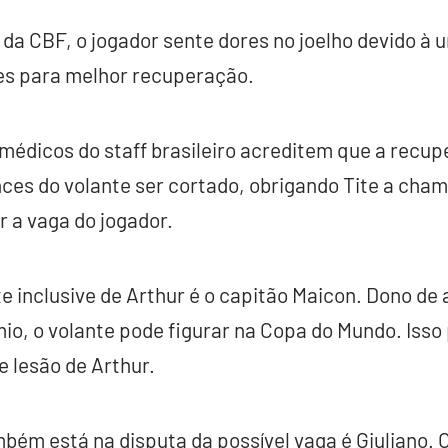
a CBF, o jogador sente dores no joelho devido à 
res para melhor recuperação.
édicos do staff brasileiro acreditem que a recup
ces do volante ser cortado, obrigando Tite a cha
 a vaga do jogador.
te inclusive de Arthur é o capitão Maicon. Dono d
o, o volante pode figurar na Copa do Mundo. Isso
e lesão de Arthur.
bém está na disputa da possível vaga é Giuliano.