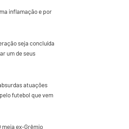
uma inflamação e por
eração seja concluída
mar um de seus
e absurdas atuações
 pelo futebol que vem
 O meia ex-Grêmio