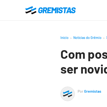
Ir
para
Gremistas
o
conteúdo
principal
Início
Notícias do Grêmio
Com poss
ser novi
Por
Gremistas