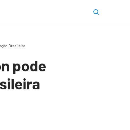
ção Brasileira
on pode
ileira