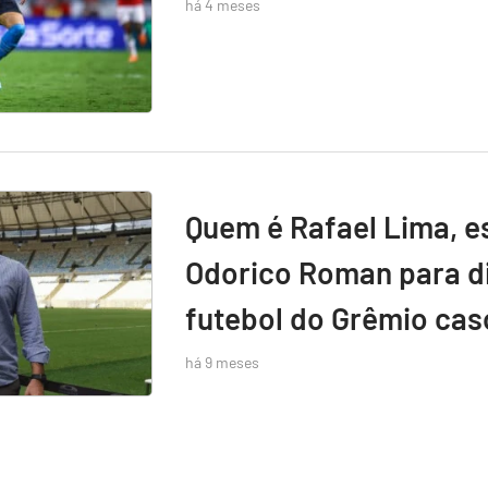
há 4 meses
Quem é Rafael Lima, e
Odorico Roman para di
futebol do Grêmio caso
há 9 meses