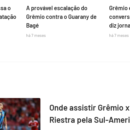
sa o
A provável escalação do
Grêmio 
atação
Grêmio contra o Guarany de
convers
Bagé
diz jorna
há 7 meses
há 7 meses
Onde assistir Grêmio x
Riestra pela Sul-Amer