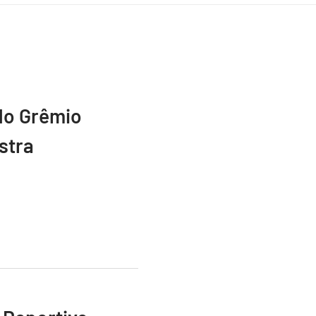
do Grêmio
stra