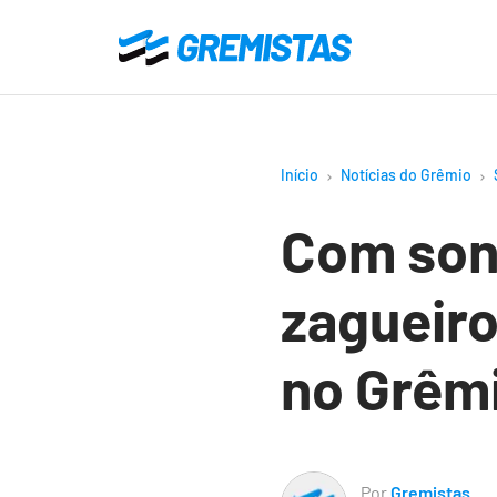
Ir
para
Gremistas
o
conteúdo
principal
Início
Notícias do Grêmio
Com sond
zagueiro
no Grêm
Por
Gremistas