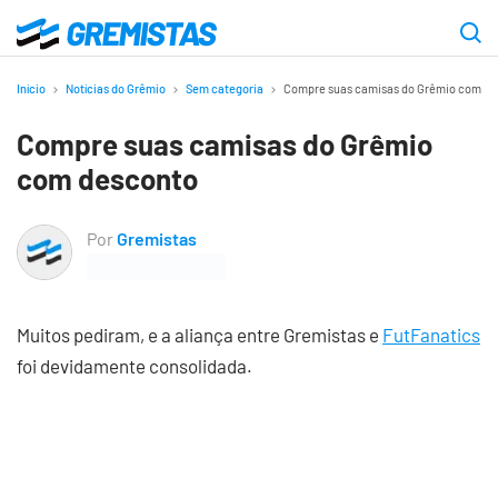
Ir
para
Gremistas
o
Início
Notícias do Grêmio
Sem categoria
Compre suas camisas do Grêmio com de
conteúdo
Compre suas camisas do Grêmio
principal
com desconto
Por
Gremistas
Muitos pediram, e a aliança entre Gremistas e
FutFanatics
foi devidamente consolidada.