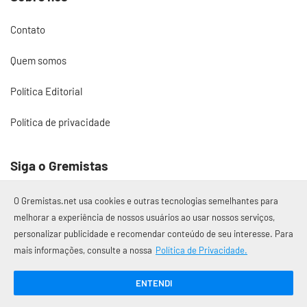
Contato
Quem somos
Política Editorial
Política de privacidade
Siga o Gremistas
O Gremistas.net usa cookies e outras tecnologias semelhantes para
melhorar a experiência de nossos usuários ao usar nossos serviços,
personalizar publicidade e recomendar conteúdo de seu interesse. Para
© 2017 – 2026 Gremistas.net
mais informações, consulte a nossa
Política de Privacidade.
Gremistas.net — Porto Alegre/RS
CNPJ: 58.223.500/0001-72
ENTENDI