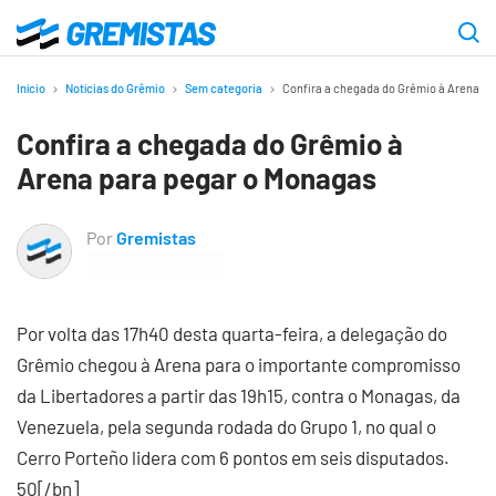
Ir
para
Gremistas
o
Início
Notícias do Grêmio
Sem categoria
Confira a chegada do Grêmio à Arena p
conteúdo
Confira a chegada do Grêmio à
principal
Arena para pegar o Monagas
Por
Gremistas
Por volta das 17h40 desta quarta-feira, a delegação do
Grêmio chegou à Arena para o importante compromisso
da Libertadores a partir das 19h15, contra o Monagas, da
Venezuela, pela segunda rodada do Grupo 1, no qual o
Cerro Porteño lidera com 6 pontos em seis disputados.
50[/bn]