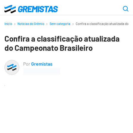
Ir
para
Gremistas
o
Início
Notícias do Grêmio
Sem categoria
Confira a classificação atualizada do C
conteúdo
Confira a classificação atualizada
principal
do Campeonato Brasileiro
Por
Gremistas