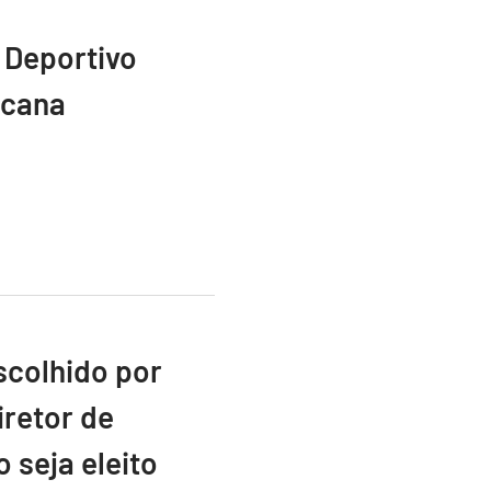
 Deportivo
icana
scolhido por
retor de
 seja eleito