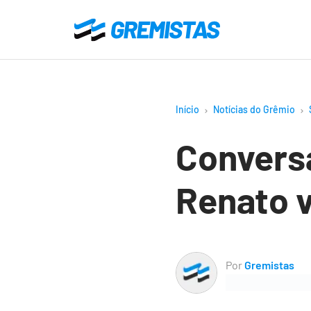
Ir
para
Gremistas
o
conteúdo
principal
Início
Notícias do Grêmio
Conversa
Renato v
Por
Gremistas