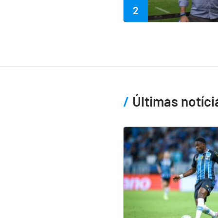
2
Últimas notíci