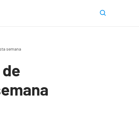
esta semana
 de
 semana