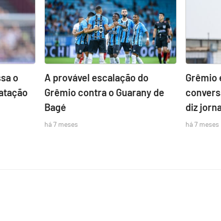
sa o
A provável escalação do
Grêmio 
atação
Grêmio contra o Guarany de
convers
Bagé
diz jorna
há 7 meses
há 7 meses