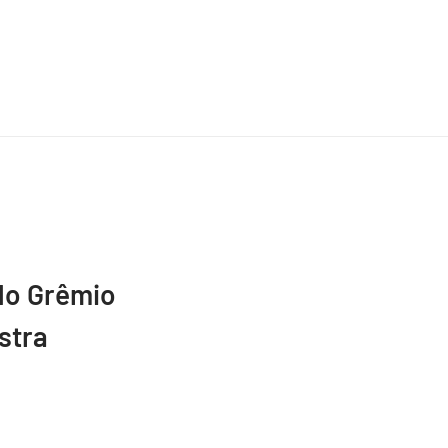
do Grêmio
stra