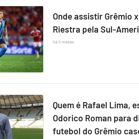
Onde assistir Grêmio x
Riestra pela Sul-Amer
há 4 meses
Quem é Rafael Lima, e
Odorico Roman para di
futebol do Grêmio caso